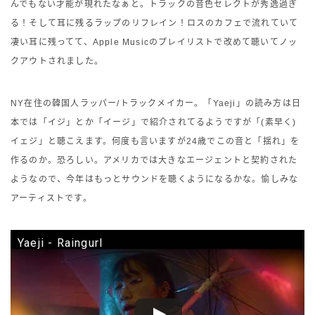
んでもない才能が現れたなぁと。トラックの音色セレクトが秀逸過ぎ
る！そして耳に残るラップのリフレイン！ロスのカフェで流れていて
凄い耳に残ってて、Apple Musicのプレイリストで改めて聴いてノッ
クアウトされました。
NY在住の韓国人ラッパー/トラックメイカー。「Yaeji」の読み方は日
本では「イジ」とか「イージ」で紹介されてるようですが「(素早く)
イェジ」と聴こえます。何度も言いますが24歳でこの音と「揺れ」を
作るのか。恐ろしい。アメリカでは大きなエージェントと契約された
ようなので、今年はもっとサウンドを聴くようになるかな。愉しみな
アーティストです。
Yaeji - Raingurl