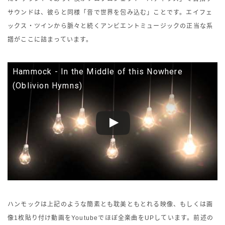
サウンドは、彼らと同様「音で世界を包み込む」ことです。エイフェ
ックス・ツインから脈々と続くアンビエントミュージックの正当な系
譜がここに詰まっています。
Hammock - In the Middle of this Nowhere
(Oblivion Hymns)
ハンモックは上記のような簡素とも耽美ともとれる映像、もしくは画
像1枚貼り付け動画をYoutubeでほぼ全楽曲をUPしています。前述の