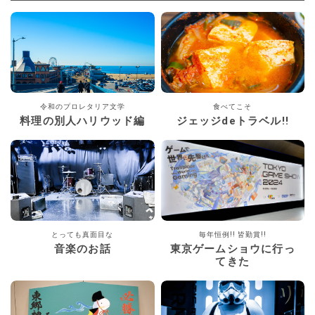
令和のプロレタリア文学
食べてこそ
料理の別人ハリウッド編
ジェッジdeトラベル!!
とっても真面目な
毎年恒例!! 皆勤賞!!
音楽のお話
東京ゲームショウに行っ
てきた