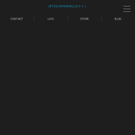
JETZEJOHNSON公式サイト
CONTACT
LIVE
STORE
BLOG
MENU
LIVE
SHOP
MAIL MAGAZINE
CONTACT
BLOG
歌詞｜Lyrics