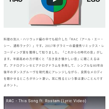
料理の別人・ハリウッド編の中でも紹介した「RAC（アール・エー・
シー、通称ラァク）」です。2017年グラミーの最優秀リミックス・レ
コーディング賞を獲得して知りました。「これからの時代の音」がし
ます。年齢高めの方が聴くと「古き良き懐かしい音」に聴こえるは
ず。アナログシンセとアナログドラムを多用して、シンプルな80年台
後半のダンスグルーヴを現代風にアレンジしながら、良質なメロディ
を聴かせるところがホント凄い。耳に残るという事は凄いことんです
よホント。
RAC - This Song ft. Rostam (Lyric Video)