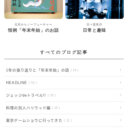
元旦からノーフューチャー
日々是良日
恒例「年末年始」のお話
日常と趣味
すべてのブログ記事
1年の振り返りと「年末年始」の話
14
HEADLINE
52
ジェッジdeトラベル!!
15
料理の別人ハリウッド編
15
東京ゲームショウに行ってきた
11