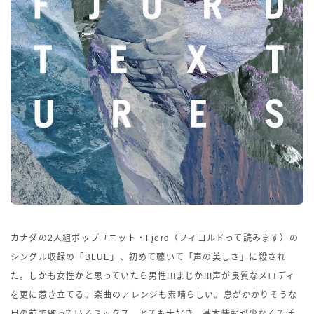
カナダの2人組ポップユニット・Fjord（フィヨルドって読みます）の
シングル収録の「BLUE」、初めて聴いて「声の美しさ」に殺され
た。しかも女性かと思っていたら男性!!!まじか!!!声が良質なメロディ
を更に惹き立てる。楽曲のアレンジも素晴らしい。息がかかりそうな
目の前で歌っているミックス、とても大好き。基本情報が少なくて活