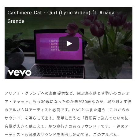
Cashmere Cat - Quit (Lyric Video) ft. Ariana
Grande
アリアナ・グランデへの楽曲提供など、飛ぶ鳥を落とす勢いのカシミ
ア・キャット。もう30歳になったのか未だ30歳なのか、取り敢えず彼
のアルバムはアーティスト必聴です。RACとはまた違う「これからの
サウンド」を鳴らしてます。簡単に言うと「音圧突っ込んでないのに
音量が大きく聴こえて、かつ奥行きのあるサウンド」です。一連のア
ーティストも同様のサウンドを鳴らし始めてる。このアルバム、