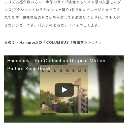
にリズム感が無い方で、今作のライヴ映像でもリズム感の欠落したダ
ンス(アクションというかヤンキー踊り)をフルレバレッジで見せてく
れてます。映像自体の音ズレを考慮してもあまりにヒドい。でも大好
きなシンガーです。パンチのあるカッコイイ声してます。
その５・Hammockの「COLUMBUS（映画サントラ）」
Hammock - Pei (Columbus Original Motion
Picture Soundtrack)