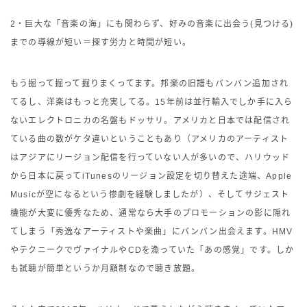
2・巨大な「音楽の海」にも関わらず、好みの音楽に出会う(見つける)
までの導線が短い＝探す労力と時間が短い。
もう掘って掘って掘りまくってます。邦楽の旧譜もバンバン追加され
てるし、洋楽はもっと充実してる。15年前は並行輸入でしか手に入ら
ないエレクトロニカの名盤もドッサリ。アメリカと日本では配信され
ている曲の数がケタ違いということもあり（アメリカのアーティスト
はアジアにリージョン配信を行っていない人が多いので、ハリウッド
から日本に戻ってiTunesのリージョン設定を切り替えた途端、Apple
Musicが空になるという惨劇を経験しましたが）、そしてサジェスト
機能が大変に優秀なため、通常なら大手のプロモーションの影に隠れ
てしまう「秀逸なアーティストや楽曲」にバンバン出会えます。HMV
やテクニークでヴァイナルやCDを漁っていた「あの感覚」です。しか
も試聴が簡単というか月額制なので聴き放題。