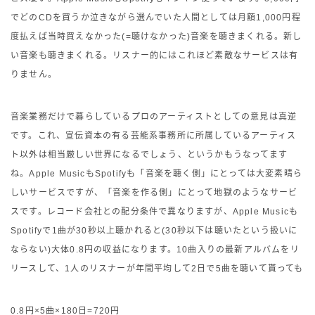
でどのCDを買うか泣きながら選んでいた人間としては月額1,000円程
度払えば当時買えなかった(=聴けなかった)音楽を聴きまくれる。新し
い音楽も聴きまくれる。リスナー的にはこれほど素敵なサービスは有
りません。
音楽業務だけで暮らしているプロのアーティストとしての意見は真逆
です。これ、宣伝資本の有る芸能系事務所に所属しているアーティス
ト以外は相当厳しい世界になるでしょう、というかもうなってます
ね。Apple MusicもSpotifyも「音楽を聴く側」にとっては大変素晴ら
しいサービスですが、「音楽を作る側」にとって地獄のようなサービ
スです。レコード会社との配分条件で異なりますが、Apple Musicも
Spotifyで1曲が30秒以上聴かれると(30秒以下は聴いたという扱いに
ならない)大体0.8円の収益になります。10曲入りの最新アルバムをリ
リースして、1人のリスナーが年間平均して2日で5曲を聴いて貰っても
0.8円×5曲×180日=720円