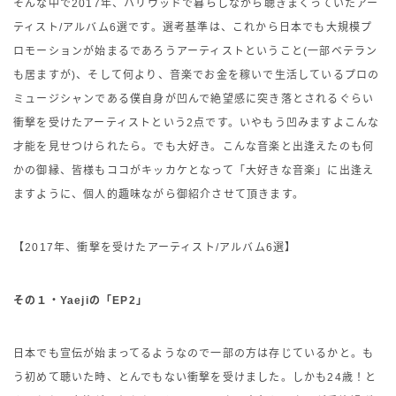
そんな中で2017年、ハリウッドで暮らしながら聴きまくっていたアー
ティスト/アルバム6選です。選考基準は、これから日本でも大規模プ
ロモーションが始まるであろうアーティストということ(一部ベテラン
も居ますが)、そして何より、音楽でお金を稼いで生活しているプロの
ミュージシャンである僕自身が凹んで絶望感に突き落とされるぐらい
衝撃を受けたアーティストという2点です。いやもう凹みますよこんな
才能を見せつけられたら。でも大好き。こんな音楽と出逢えたのも何
かの御縁、皆様もココがキッカケとなって「大好きな音楽」に出逢え
ますように、個人的趣味ながら御紹介させて頂きます。
【2017年、衝撃を受けたアーティスト/アルバム6選】
その１・Yaejiの「EP2」
日本でも宣伝が始まってるようなので一部の方は存じているかと。も
う初めて聴いた時、とんでもない衝撃を受けました。しかも24歳！と