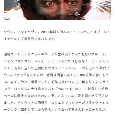
ヤヴぇ。マジでヤヴぇ。2017年個人的ベスト・アルバム・オブ・ジ・
イヤーにして最重要アルバムです。
超絶ウルトラテクニックのベースが生み出すとんでもないグルーブ。
ファンクやソウル、ジャズ、フュージョンだけじゃなく、チープエレ
クトロも取り込んだ圧倒的なサウンドアレンジ。一聴すると70年代ソ
ウル&ファンクなんですが、音質は間違いなく2010年後半の音。もう
ね、全てに於いて衝撃でした。前作も凄かったし、何より天才フライ
ング・ロータスの大傑作アルバム「You’re DEAD!」で披露した超絶
ベースに度肝を抜かれたのに、更にとんでもない音を聴かせて下さい
ました。ハリウッドの同僚が「スクエアプッシャーがブラック・ミュ
ージックに傾倒していたら恐らくこうなって居たんじゃなかろうか」