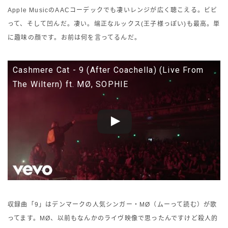
Apple MusicのAACコーデックでも凄いレンジが広く聴こえる。ビビ
って、そして凹んだ。凄い。端正なルックス(王子様っぽい)も最高。単
に趣味の顔です。お前は何を言ってるんだ。
Cashmere Cat - 9 (After Coachella) (Live From
The Wiltern) ft. MØ, SOPHIE
収録曲「9」はデンマークの人気シンガー・MØ（ムーって読む）が歌
ってます。MØ、以前もなんかのライヴ映像で思ったんですけど殺人的