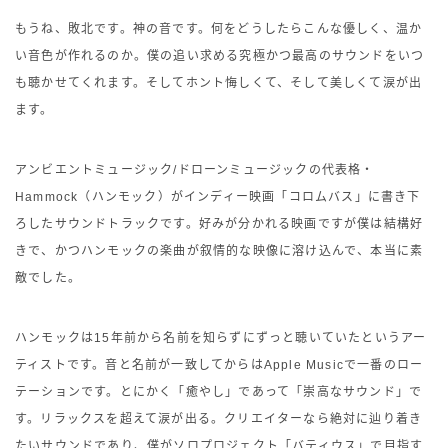
もうね、敗北です。神の音です。何をどうしたらこんな優しく、温か
い音色が作れるのか。僕の追い求める究極かつ最高のサウンドをいつ
も聴かせてくれます。そしてホント悔しくて、そして美しくて涙が出
ます。
アンビエントミュージック/ドローンミュージックの代表格・
Hammock（ハンモック）がインディー映画「コロムバス」に書き下
ろしたサウンドトラックです。好みが分かれる映画ですが僕は結構好
きで、かつハンモックの楽曲が叙情的な映像に溶け込んで、本当に素
敵でした。
ハンモックは15年前から名前を知らずにずっと聴いていたというアー
ティストです。音と名前が一致してからはApple Musicで一番のロー
テーションです。とにかく「癒やし」であって「崇高なサウンド」で
す。リラックスを超えて涙が出る。クリエイターなら絶対に辿り着き
たいサウンドであり、僕がソロプロジェクト「バティウス」で目指す