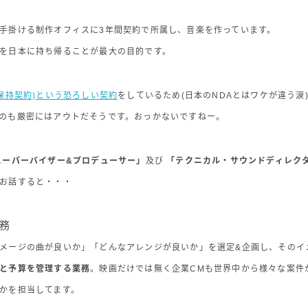
手掛ける制作オフィスに3年間契約で所属し、音楽を作っています。
を日本に持ち帰ることが最大の目的です。
密保持契約)という恐ろしい契約
をしているため(日本のNDAとはワケが違う涙
のも厳密にはアウトだそうです。おっかないですねー。
スーパーバイザー&プロデューサー」
及び
「テクニカル・サウンドディレク
お話すると・・・
務
メージの曲が良いか」「どんなアレンジが良いか」を選定&企画し、そのイ
と予算を管理する業務
。映画だけでは無く企業CMも世界中から様々な案件
かを担当してます。