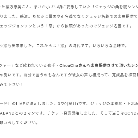
きた緒方恵美さん、まさか小さい頃に妄想していた「ジェッジの曲を碇シン
りました。感涙。ちなみに覆面や別名義でなくジェッジ名義での楽曲提供で
ェッジジョンソンという「窓」から依頼があったのでジェッジ名義です。
う窓も出来ました。これからは「窓」の時代です。いろいろな意味で。
ツァー」など歌われている歌手・
ChouChoさんへ楽曲提供させて頂いたシ
ゃ良いです。自分で言うのもなんですが彼女の声も相成って、完成品を拝聴
みて下さい！
発目のLIVEが決定しました。3/20(祝月)です。ジェッジの本拠地・下北沢C
DABANDとの２マンです。チケット発売開始しました。そして当日はGOND
非いらしてください。