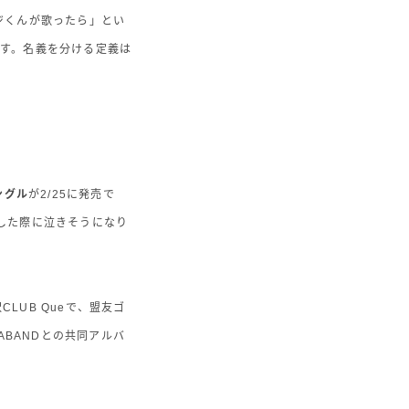
ジくんが歌ったら」とい
す。名義を分ける定義は
ングル
が2/25に発売で
した際に泣きそうになり
LUB Queで、盟友ゴ
ABANDとの共同アルバ