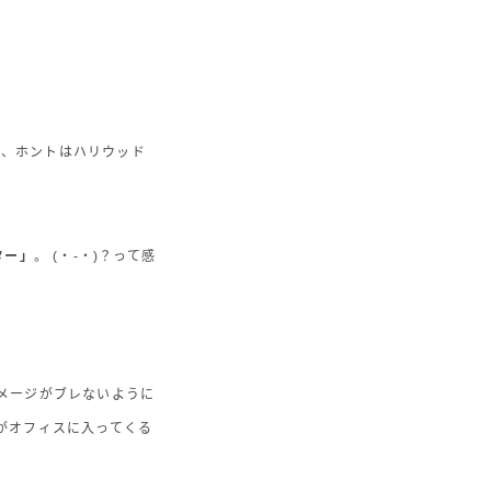
)、ホントはハリウッド
ター」
。 (・-・)？って感
メージがブレないように
がオフィスに入ってくる