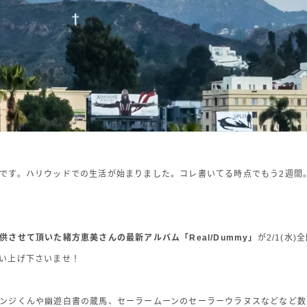
歌詞｜Lyrics
PHOTO
です。ハリウッドでの生活が始まりました。コレ書いてる時点でもう2週間
供させて頂いた緒方恵美さんの最新アルバム「Real/Dummy」
が2/1(水
い上げ下さいませ！
ンジくんや幽遊白書の蔵馬、セーラームーンのセーラーウラヌスなどなど数