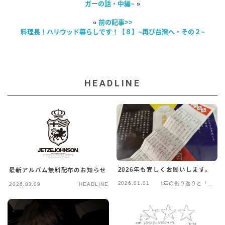
ガーの話・中編~
»
«
前の記事>>
料理長！ハリウッド暮らしです！【８】~再び台灣へ・その２~
HEADLINE
2026年も宜しくお願いします。
最新アルバム無料配布のお知らせ
2026.01.01
1年の振り返りと「年
2026.03.09
HEADLINE
末年始」の話