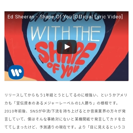
Ed Sheeran - Shape Of You [Official Lyric Video]
リリースしてからもう1年経とうとしてるのに根強い、というかアメリ
カも「宣伝資本のあるメジャーレーベルの1人勝ち」の様相です。
2010年前後、SNSが中流/下流を持ち上げるとか音楽業界の方々が発
言していて、僕はそんな事絶対にないと某機関紙で発言してカドを立
ててしまったけど、予測通りの現在です。より「目に見えるというコ