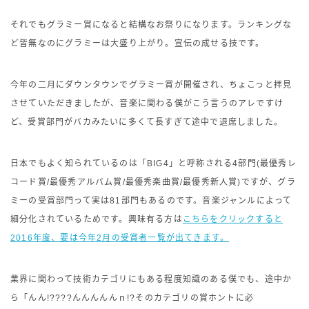
それでもグラミー賞になると結構なお祭りになります。ランキングな
ど皆無なのにグラミーは大盛り上がり。宣伝の成せる技です。
今年の二月にダウンタウンでグラミー賞が開催され、ちょこっと拝見
させていただきましたが、音楽に関わる僕がこう言うのアレですけ
ど、受賞部門がバカみたいに多くて長すぎて途中で退席しました。
日本でもよく知られているのは「BIG4」と呼称される4部門(最優秀レ
コード賞/最優秀アルバム賞/最優秀楽曲賞/最優秀新人賞)ですが、グラ
ミーの受賞部門って実は81部門もあるのです。音楽ジャンルによって
細分化されているためです。興味有る方は
こちらをクリックすると
2016年度、要は今年2月の受賞者一覧が出てきます。
業界に関わって技術カテゴリにもある程度知識のある僕でも、途中か
ら「んん!????んんんんんｎ!?そのカテゴリの賞ホントに必