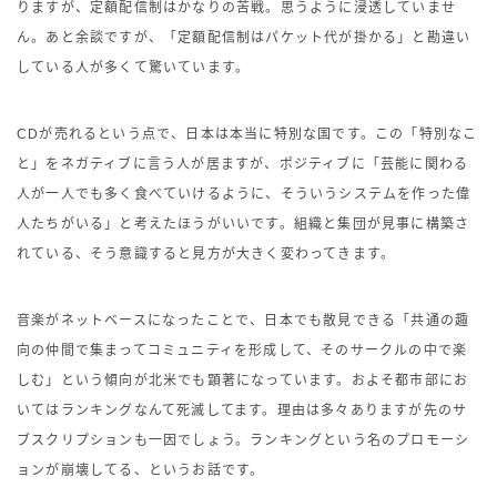
りますが、定額配信制はかなりの苦戦。思うように浸透していませ
ん。あと余談ですが、「定額配信制はパケット代が掛かる」と勘違い
している人が多くて驚いています。
CDが売れるという点で、日本は本当に特別な国です。この「特別なこ
と」をネガティブに言う人が居ますが、ポジティブに「芸能に関わる
人が一人でも多く食べていけるように、そういうシステムを作った偉
人たちがいる」と考えたほうがいいです。組織と集団が見事に構築さ
れている、そう意識すると見方が大きく変わってきます。
音楽がネットベースになったことで、日本でも散見できる「共通の趣
向の仲間で集まってコミュニティを形成して、そのサークルの中で楽
しむ」という傾向が北米でも顕著になっています。およそ都市部にお
いてはランキングなんて死滅してます。理由は多々ありますが先のサ
ブスクリプションも一因でしょう。ランキングという名のプロモーシ
ョンが崩壊してる、というお話です。