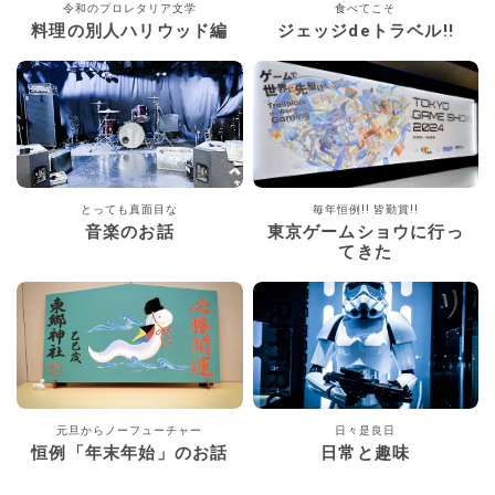
令和のプロレタリア文学
食べてこそ
料理の別人ハリウッド編
ジェッジdeトラベル!!
とっても真面目な
毎年恒例!! 皆勤賞!!
音楽のお話
東京ゲームショウに行っ
てきた
元旦からノーフューチャー
日々是良日
恒例「年末年始」のお話
日常と趣味