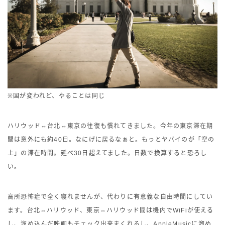
※国が変われど、やることは同じ
ハリウッド⇔台北⇔東京の往復も慣れてきました。今年の東京滞在期
間は意外にも約40日。なにげに居るなぁと。もっとヤバイのが「空の
上」の滞在時間。延べ30日超えてました。日数で換算すると恐ろし
い。
高所恐怖症で全く寝れませんが、代わりに有意義な自由時間にしてい
ます。台北⇔ハリウッド、東京⇔ハリウッド間は機内でWiFiが使える
し、溜め込んだ映画もチェック出来まくれるし、AppleMusicに溜め