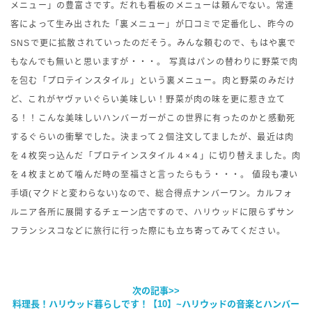
メニュー」の豊富さです。だれも看板のメニューは頼んでない。常連
客によって生み出された「裏メニュー」が口コミで定番化し、昨今の
SNSで更に拡散されていったのだそう。みんな頼むので、もはや裏で
もなんでも無いと思いますが・・・。 写真はパンの替わりに野菜で肉
を包む「プロテインスタイル」という裏メニュー。肉と野菜のみだけ
ど、これがヤヴァいぐらい美味しい！野菜が肉の味を更に惹き立て
る！！こんな美味しいハンバーガーがこの世界に有ったのかと感動死
するぐらいの衝撃でした。決まって２個注文してましたが、最近は肉
を４枚突っ込んだ「プロテインスタイル４×４」に切り替えました。肉
を４枚まとめて噛んだ時の至福さと言ったらもう・・・。 値段も凄い
手頃(マクドと変わらない)なので、総合得点ナンバーワン。カルフォ
ルニア各所に展開するチェーン店ですので、ハリウッドに限らずサン
フランシスコなどに旅行に行った際にも立ち寄ってみてください。
次の記事>>
料理長！ハリウッド暮らしです！【10】~ハリウッドの音楽とハンバー