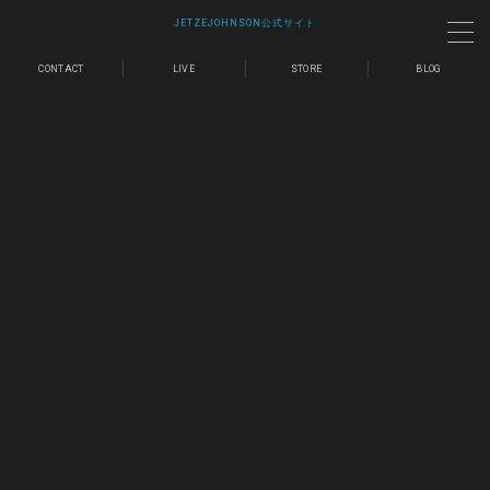
JETZEJOHNSON公式サイト
CONTACT
LIVE
STORE
BLOG
MENU
LIVE
SHOP
MAIL MAGAZINE
CONTACT
BLOG
歌詞｜Lyrics