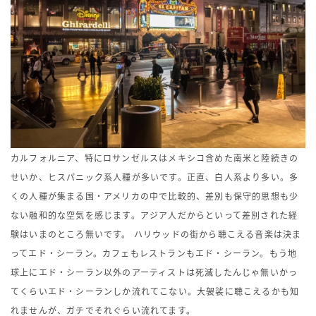
カルフォルニア、特にロサンゼルスはメキシコ含めた南米と陸続きの
せいか、ヒスパニック系人種が多いです。正直、白人系より多い。多
くの人種が集まる国・アメリカの中で比較的、差別も保守的思想も少
ない融和的な空気を感じます。アジア人だからといって差別された経
験はいまのところ無いです。 ハリウッドの街から聴こえる音楽は決ま
ってエド・シーラン。カフェもレストランもエド・シーラン。もう地
球上にエド・シーラン以外のアーティストは死滅したんじゃ無いかっ
てくらいエド・シーランしか流れてこない。大袈裟に聴こえるかも知
れませんが、ガチでそれぐらい流れてます。