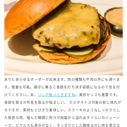
ありとあらゆるオーダーが出来ます。肉の種類も牛肉以外にも選べま
す。増量も可能。調子に乗ると食欲を打ち消す容貌になるので気を付
けてください。あ、
リンク貼っときますね
。美的センスも重要です。
食欲を取るか外見を取るか悩ましい。 カスタマイズ可能の影に隠れが
ちですが、素材もとびきり美味しい。ステーキのようなしっかりとし
た質感の肉、噛んだ瞬間に肉汁が両脇から溢れ出すぐらいのジューシ
ーさ。ピクルスも臭みがなく、すっきりとした酸味なのに肉を惹き立